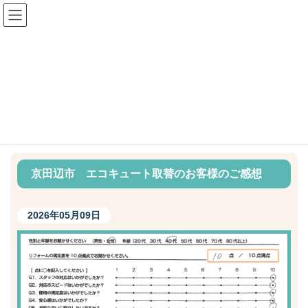
コ
ナ
ン
ビ
テ
ゲ
ン
ー
ツ
シ
へ
ョ
お客様の声
ス
ン
キ
に
ッ
移
プ
動
トップページ
お客様の声
京田辺市 エコキュート取替のお客様のご感想
京田辺市 エコキュート取替のお客様のご感想
2026年05月09日