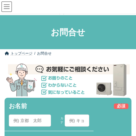
コ
ナ
ン
ビ
テ
ゲ
ン
ー
ツ
シ
へ
ョ
お問合せ
ス
ン
キ
に
ッ
移
プ
動
トップページ
お問合せ
お名前
必須
カ
ナ